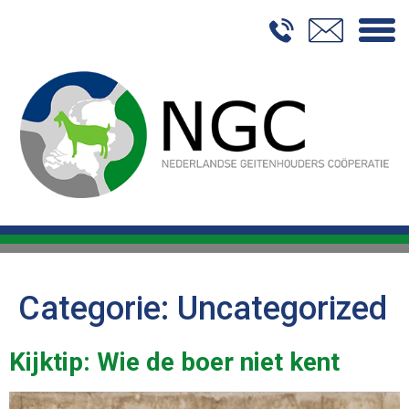
Home
Over NGC
Duurzaamheid
Onze Geitenhouders
Handel
Contact
Categorie:
Uncategorized
Kijktip: Wie de boer niet kent