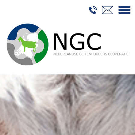
Home
Over NGC
Duurzaamheid
Onze Geitenhouders
Handel
Contact